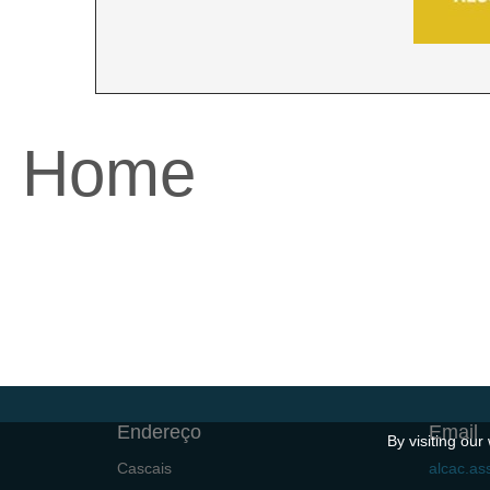
Home
Endereço
Email
By visiting ou
Cascais
alcac.a