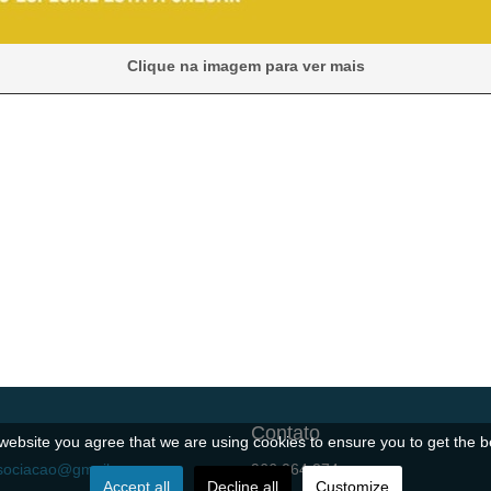
Clique na imagem para ver mais
Contato
r website you agree that we are using cookies to ensure you to get the b
ssociacao@gmail.com
966 064 274
Accept all
Decline all
Customize